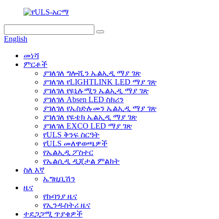
English
መነሻ
ምርቶች
ያገለገለ ግሎሺን ኤልኢዲ ማያ ገጽ
ያገለገለ የLIGHTLINK LED ማያ ገጽ
ያገለገለ የዩኒሉሚን ኤልኢዲ ማያ ገጽ
ያገለገለ Absen LED ስክሪን
ያገለገለ የኤስድሉመን ኤልኢዲ ማያ ገጽ
ያገለገለ የዬቴክ ኤልኢዲ ማያ ገጽ
ያገለገለ EXCO LED ማያ ገጽ
የULS ቅንፍ ስርዓት
የULS መለዋወጫዎች
የኤልኢዲ ፖስተር
የኤልሲዲ ዲጂታል ምልክት
ስለ እኛ
ኤግዚቢሽን
ዜና
የኩባንያ ዜና
የኢንዱስትሪ ዜና
ተደጋጋሚ ጥያቄዎች