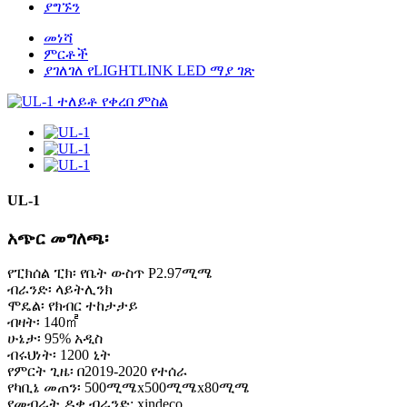
ያግኙን
መነሻ
ምርቶች
ያገለገለ የLIGHTLINK LED ማያ ገጽ
UL-1
አጭር መግለጫ፡
የፒክሰል ፒክ፡ የቤት ውስጥ P2.97ሚሜ
ብራንድ፡ ላይትሊንክ
ሞዴል፡ የክብር ተከታታይ
ብዛት፡ 140㎡
ሁኔታ፡ 95% አዲስ
ብሩህነት፡ 1200 ኒት
የምርት ጊዜ፡ በ2019-2020 የተሰራ
የካቢኔ መጠን፡ 500ሚሜx500ሚሜx80ሚሜ
የመብራት ዶቃ ብራንድ: xindeco