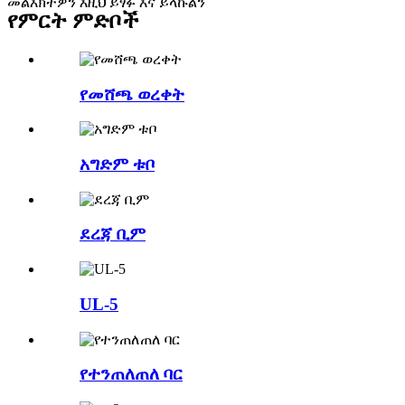
መልእክትዎን እዚህ ይፃፉ እና ይላኩልን
የምርት ምድቦች
የመሸጫ ወረቀት
አግድም ቱቦ
ደረጃ ቢም
UL-5
የተንጠለጠለ ባር