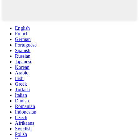
English
French
German
Portuguese
Spanish
Russian
Japanese
Korean
Arabic
Irish
Greek
Turkish
Italian
Danish
Romanian
Indonesian
Czech
Afrikaans
Swedish
Polish