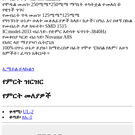
የሞዱል መጠን፡ 250ሚሜ*250ሚሜ ማግኔት ተካትቷል ተመለስ 4፡
የዊንች ጥገና
የመብራት ጥላ መጠን፡ 125ሚሜ*125ሚሜ
የግንኙነት ሁነታ፡ ሁለት መቆለፊያዎች ከላይ፣ ከታች፣ በግራ እና በቀኝ በኩል
የመብራት ዶቃ ክፍተት፡ SMD 1515
IC:model-2033 ብራንድ- የድምር እድሳት ፍጥነት-3840Hz
የመቀበያ ካርድ ብራንድ፡ Novastar A8S
የአየር ላይ ማያያዣ፡ ሴትሮኒክ
100% በጥሩ ሁኔታ ይያዙ፣ ከማድረስዎ በፊት የሞተ ፒክስል የለም፣ አሁን
ክምችት፣ ፈጣን አቅርቦት።
ኢሜይል ይላኩልን
የምርት ዝርዝር
የምርት መለያዎች
ቀዳሚ፡
UL-2
ቀጣይ፡
ዩኤ-1