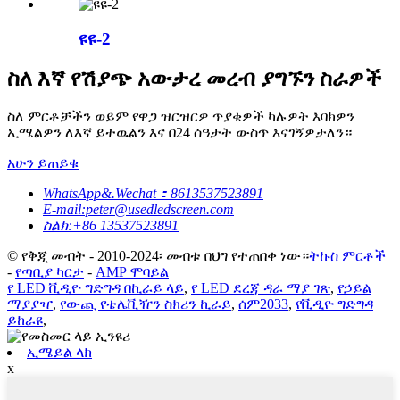
ዩዩ-2
ስለ እኛ የሽያጭ አውታረ መረብ ያግኙን ስራዎች
ስለ ምርቶቻችን ወይም የዋጋ ዝርዝርዎ ጥያቄዎች ካሉዎት እባክዎን
ኢሜልዎን ለእኛ ይተዉልን እና በ24 ሰዓታት ውስጥ እናገኝዎታለን።
አሁን ይጠይቁ
WhatsApp&.Wechat：8613537523891
E-mail:peter@usedledscreen.com
ስልክ:+86 13537523891
© የቅጂ መብት - 2010-2024፡ መብቱ በህግ የተጠበቀ ነው።
ትኩስ ምርቶች
-
የጣቢያ ካርታ
-
AMP ሞባይል
የ LED ቪዲዮ ግድግዳ በኪራይ ላይ
,
የ LED ደረጃ ዳራ ማያ ገጽ
,
የኃይል
ማያያዣ
,
የውጪ የቴሌቪዥን ስክሪን ኪራይ
,
ሰም2033
,
የቪዲዮ ግድግዳ
ይከራዩ
,
ኢሜይል ላክ
x