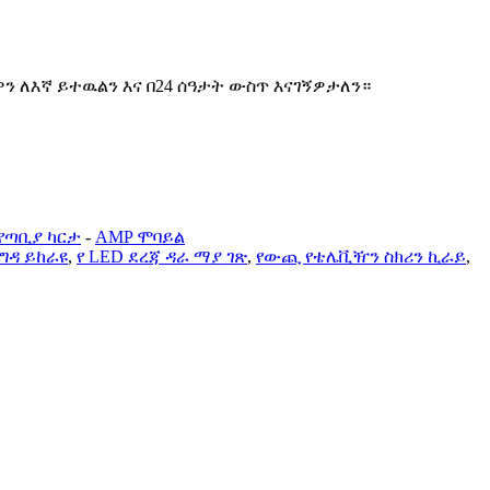
 ለእኛ ይተዉልን እና በ24 ሰዓታት ውስጥ እናገኝዎታለን።
የጣቢያ ካርታ
-
AMP ሞባይል
ግዳ ይከራዩ
,
የ LED ደረጃ ዳራ ማያ ገጽ
,
የውጪ የቴሌቪዥን ስክሪን ኪራይ
,