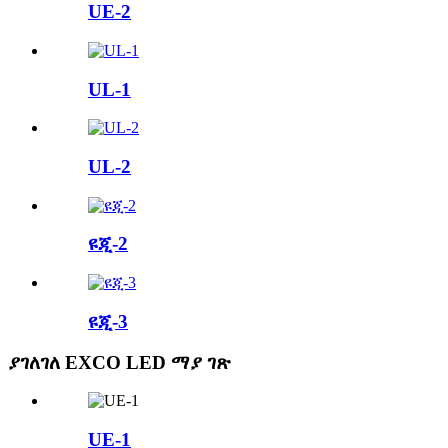
UE-2
UL-1
UL-2
ዩጂ-2
ዩጂ-3
ያገለገለ EXCO LED ማያ ገጽ
UE-1