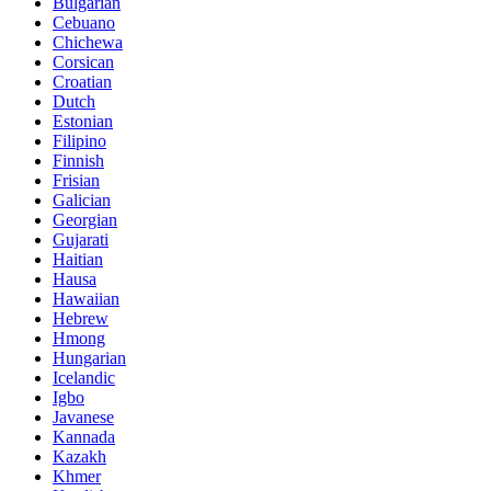
Bulgarian
Cebuano
Chichewa
Corsican
Croatian
Dutch
Estonian
Filipino
Finnish
Frisian
Galician
Georgian
Gujarati
Haitian
Hausa
Hawaiian
Hebrew
Hmong
Hungarian
Icelandic
Igbo
Javanese
Kannada
Kazakh
Khmer