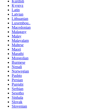
Kurdish
Kyrgyz
Latin
Latvian
Lithuanian
Luxembou..
Macedonian
Malagasy
Malay
Malayalam
Maltese
Maori
Marathi
Mongolian
Burmese
Nepali
Norwegian
Pashto
Persian
Punjabi
Serbian
Sesotho
Sinhala
Slovak
Slovenian