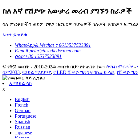
ስለ እኛ የሽያጭ አውታረ መረብ ያግኙን ስራዎች
ስለ ምርቶቻችን ወይም የዋጋ ዝርዝርዎ ጥያቄዎች ካሉዎት እባክዎን ኢሜልዎን
አሁን ይጠይቁ
WhatsApp&.Wechat：8613537523891
E-mail:peter@usedledscreen.com
ስልክ:+86 13537523891
© የቅጂ መብት - 2010-2024፡ መብቱ በህግ የተጠበቀ ነው።
ትኩስ ምርቶች
-
ሰም2033
,
የኃይል ማያያዣ
,
የ LED ቪዲዮ ግድግዳ በኪራይ ላይ
,
የቪዲዮ ግድ
ኢሜይል ላክ
x
English
French
German
Portuguese
Spanish
Russian
Japanese