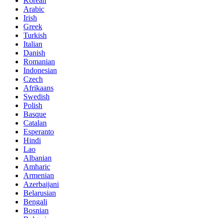
Korean
Arabic
Irish
Greek
Turkish
Italian
Danish
Romanian
Indonesian
Czech
Afrikaans
Swedish
Polish
Basque
Catalan
Esperanto
Hindi
Lao
Albanian
Amharic
Armenian
Azerbaijani
Belarusian
Bengali
Bosnian