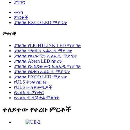
ያግኙን
መነሻ
ምርቶች
ያገለገለ EXCO LED ማያ ገጽ
ምድቦች
ያገለገለ የLIGHTLINK LED ማያ ገጽ
ያገለገለ ግሎሺን ኤልኢዲ ማያ ገጽ
ያገለገለ የዩኒሉሚን ኤልኢዲ ማያ ገጽ
ያገለገለ Absen LED ስክሪን
ያገለገለ የኤስድሉመን ኤልኢዲ ማያ ገጽ
ያገለገለ የዬቴክ ኤልኢዲ ማያ ገጽ
ያገለገለ EXCO LED ማያ ገጽ
የULS ቅንፍ ስርዓት
የULS መለዋወጫዎች
የኤልኢዲ ፖስተር
የኤልሲዲ ዲጂታል ምልክት
ተለይተው የቀረቡ ምርቶች