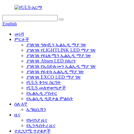
English
መነሻ
ምርቶች
ያገለገለ ግሎሺን ኤልኢዲ ማያ ገጽ
ያገለገለ የLIGHTLINK LED ማያ ገጽ
ያገለገለ የዩኒሉሚን ኤልኢዲ ማያ ገጽ
ያገለገለ Absen LED ስክሪን
ያገለገለ የኤስድሉመን ኤልኢዲ ማያ ገጽ
ያገለገለ የዬቴክ ኤልኢዲ ማያ ገጽ
ያገለገለ EXCO LED ማያ ገጽ
የULS ቅንፍ ስርዓት
የULS መለዋወጫዎች
የኤልኢዲ ፖስተር
የኤልሲዲ ዲጂታል ምልክት
ስለ እኛ
ኤግዚቢሽን
ዜና
የኩባንያ ዜና
የኢንዱስትሪ ዜና
ተደጋጋሚ ጥያቄዎች