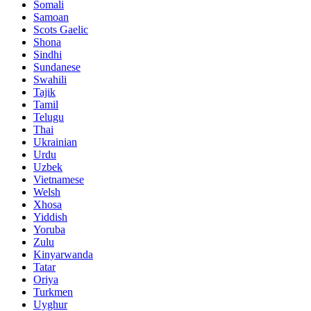
Somali
Samoan
Scots Gaelic
Shona
Sindhi
Sundanese
Swahili
Tajik
Tamil
Telugu
Thai
Ukrainian
Urdu
Uzbek
Vietnamese
Welsh
Xhosa
Yiddish
Yoruba
Zulu
Kinyarwanda
Tatar
Oriya
Turkmen
Uyghur